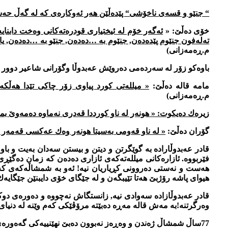
“ جنێو و قسه‌ی ناخۆشی“ پێده‌ڵێن هه‌ر ئه‌وكاره‌ی كه‌ له‌ گه‌ڵ حه‌سه
خۆی ده‌ڵێ: «
ئه‌گه‌ر خۆم له‌ ئیختیاری قودره‌ته‌كانی وه‌خت دابنایه
ته‌له‌فون جنێوم پێده‌ده‌ن, جنێوم به‌
…
ده‌ده‌ن, جنێو به‌
…
ده‌ده‌ن, ی
م.ڕه‌مه‌زانی)
باوه‌كو زۆر له سه‌رده‌می ده‌روێش عه‌بدوڵا وگۆرانی شاعیر دوور كه‌
مامه‌ قاله‌ ده‌ڵێ:
« میلله‌تی كورد پیاوی زۆر چاكی تێدا هه‌ڵكه‌وت
م.ڕه‌مه‌زانی)
زیره‌ك ده‌یكوت: « هونه‌ر له‌ ناو كورددا قه‌دری نه‌ماوه ده‌مه‌وێ بم
گۆران ده‌ڵێ:
« له‌ ناو قه‌ومی به‌سیتا هونه‌ر وه‌ك عه‌كسی قه‌مه‌ر و
قادر عه‌بدوڵاراده‌ به‌ گوێگرتن و دیتن و بیستن سه‌دان به‌یت و باووح
فێربووه. ئازاره‌كانی میلله‌ته‌كه‌ی ئازاری ده‌ده‌ن كه‌ زمان ده‌گێ
هه‌ست و نه‌ستی ده‌روونی كڕیاریان نیه‌! ئه‌و به‌ شمشاڵه‌كه‌ی كه‌س 
هیوای پاشه‌ رۆژبێ هه‌تا تێیبگه‌ن و له‌ جێگای خۆی دایبنێن جێگایه‌ك
وه‌رگرتنه‌!به‌ مه‌ش قاله‌ مه‌ڕه‌ ده‌بێته‌ مرۆڤێكی كه‌م وێنه‌ له‌ دنیای
77ساڵ شمشاڵ ژه‌ندن و وه‌ڕه‌ز نه‌بوون ده‌بێ نهێنییه‌كی گه‌ه‌وره‌ی تێدا بێ, نهێنییه‌ك كه‌ ته‌نیا خۆی ده‌توانێ بیدركێنێ! نهێنییه‌ك كه‌ له لای زۆربه‌ی هونه‌رمه‌ندانی گه‌وره‌ی دنیا هه‌بووه‌و هه‌یه‌!!