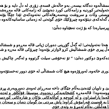
اڵه‌وه‌ ده‌گاته‌ بیسه‌ر, به‌و حاڵه‌ش قسه‌ی زۆری له‌ دڵ دایه‌ و بۆ هه‌
‌وایه‌تی كوردیه‌ و زامه‌كانی كورد ده‌نوێنێ كه‌ زامه‌كانی قاله‌ مه‌ڕه‌
له‌كه‌ی دیتۆته‌وه چیرۆكێك خۆی گوته‌نی له‌ زه‌مانی ساسانیه‌كانه‌وه د
 هه‌تا نه‌ته‌وایه‌تی! له‌ گه‌ڵ گۆڕینی ده‌وران ژیانی قاله‌ مه‌ڕه‌و و شمشال
ه‌ڵ پیری خۆی شمشاڵیش كزو لاوازتر بۆته‌وه‌! چیرۆكی قاله‌ مه‌ڕه و شمش
‌كه‌وێ دوكتور ده‌لێ: “ تۆ نه‌خۆشی سیلت گرتووه‌ و ئه‌گه‌ر چاكیش بیته
ی دوری خاته‌وه, له‌ورۆژه‌وه هیچ كات شمشاڵی له‌ خۆی دوور نه‌خستۆته‌وه یا
نێ و ناویان لێده‌نێ.به‌ڵام جێگای داخه‌ سه‌رڕای ئه‌وه‌ی ده‌وروبه‌ری پڕی 
وسنه‌وه‌!! ڤاله‌مه‌ڕه‌
‌یدا پاراستراون و له كووچه‌ و كوڵانه‌كانی بۆكان و شاره‌كانی كوردست
اردا به‌ قه‌ست فه‌رامۆش كراوه! پاش مردنی بێ گومان ده‌یان و سه‌دان ش
هه‌ڵبڵێن. به‌ڵام ئه‌مڕۆ به‌ وته‌ی خۆی