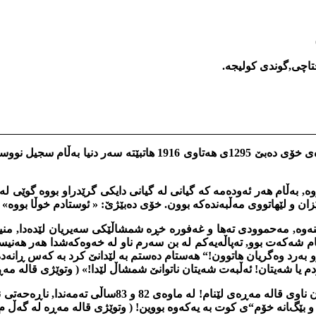
ختاچی,گوندی كولیجه.
قاله‌ مه‌ڕه‌ خۆی كوته‌نی له‌ گوندی كولیجه‌ له‌ دایك بوه‌, به‌ مه‌زنده‌
ووه, به‌ڵام هه‌ر ئه‌وده‌مه‌ كه‌ گیانی له‌ گیانی دایكی گرێدراو بووه‌ گو
ان و لێهاتووی مه‌ڵبه‌نده‌كه‌ بوون. خۆی ده‌بێژێ: « ئوستادم خوڵا بووه‌» ئه‌
ینه‌وه, مه‌حموودی ته‌ها و غه‌فوره‌ خڕه‌ شمشاڵێكی سه‌یریان لێده‌دا, 
 گریام شه‌كه‌ت بوو, ته‌پاڵه‌یه‌كم له‌ بن سه‌رم ناو له خه‌وه‌كه‌شدا هه‌ر ه
و به‌رد وه‌گریان هاتوون!“ هه‌ستام ده‌ستم به‌ لێدانێ كرد به‌ كه‌س ڕانه‌ده
دم یا شه‌یتان! ئه‌ڵبه‌ت شه‌یتان ناتوانێ شمشاڵ لێدا!» ( وتوێژی قاله‌ مه‌ڕ
ده‌ڵێ: « ناوم قادری عه‌بدوڵازاده‌یه‌, شێخ محه‌مه‌دی شێخی بو
و بێگانه‌ خۆم“ی كوت به‌ یه‌كه‌وه‌ بووین! ( وتوێژی قاله‌ مه‌ڕه‌ له گه‌ڵ م