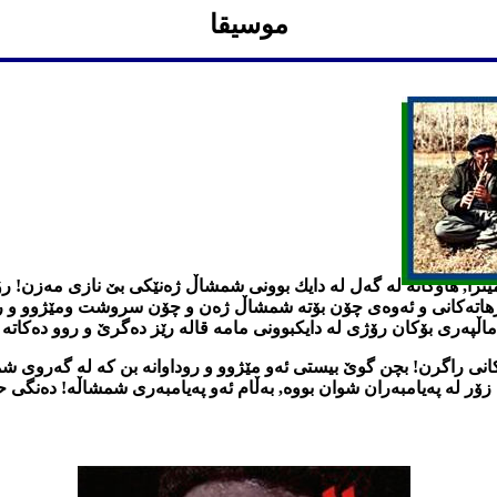
موسیقا
ه‌سه‌رهاته‌كانی و ئه‌وه‌ی چۆن بۆته‌ شمشاڵ ژه‌ن و چۆن سروشت ومێژوو و رو
ڵپه‌ری بۆكان رۆژی له‌ دایكبوونی مامه‌ قاله‌ رێز ده‌گرێ و روو ده‌كاته‌ 
كانی راگرن! بچن گوێ بیستی ئه‌و مێژوو و روداوانه‌ بن كه‌ له‌ گه‌روی شمش
ۆر له‌ په‌یامبه‌ران شوان بووه‌, به‌ڵام ئه‌و په‌یامبه‌ری شمشاڵه‌! ده‌نگی 