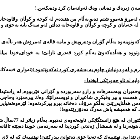
‌ن زیره‌ك و ده‌یانی وه‌ك ئه‌وانه‌مان كرد وده‌یكه‌ین
.!
‌ ئه‌مڕۆ هه‌موو شتم ده‌بو,به‌ڵام من هێنده‌م له‌ كوچه‌ و كوڵان وقاوه‌خان
ا له‌ خه‌یابان و كوچه‌ و كوڵان و قاوه‌خانه ده‌ڵێن ئه‌و سه‌گ بابه‌ به‌خ
وتوینه‌وه به‌ڵام گۆران وده‌رویش و مامه‌ قاله‌ی ئه‌مرۆش هه‌ر ناڵه‌ی كۆ
ووه‌ و هه‌ڵده‌كه‌وێ به‌ڵام كورد قه‌دری نازانێ! به‌ خودای,خودا میلله‌
رم و له‌و دونیاش چاوم به‌ به‌شه‌ری كورد نه‌كه‌وێته‌وه !
(نه‌واری قسه‌كانی 
ایه‌ له‌ ناو حه‌وزێكی لیخندا»
ه‌یران وبه‌سه‌رهات و رازو سه‌ربورده‌ و گۆرانی فێربووه, له‌ ڕاستیدا له‌ 
ڕی هه‌ست و بیر وفیكری شاعیران و نووسه‌رانێك وه‌ك پیره‌مێرد وحاجی قاد
هه‌ڵناپه‌ڕێنێ به‌ڵكو مرۆڤ ده‌خاته‌ بیرو بیركردنه‌وه‌! لێره‌وه‌ته‌نیایی
 كه‌ هه‌میشه‌ پاش مه‌رگ ده‌دۆزرێته‌وه‌!!
قادر عه‌بدوڵازاده‌ س
 هونه‌ردا و له‌ شمشاڵ ژه‌ندنی كوردیدا له‌ سه‌رده‌می خویدا ده‌بێته‌ تاقانه‌ی