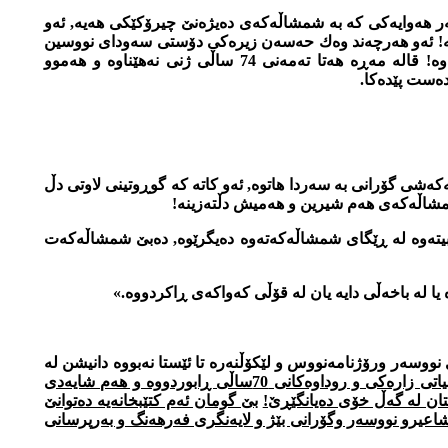
ر هه‌وایه‌كی كه‌ به شمشاڵه‌كه‌ی ده‌یژه‌نێ چیرۆكێكی هه‌یه‌, ئه‌و
شه‌! ئه‌و هه‌رچه‌ند وه‌ك حه‌سه‌ن زیره‌كی دۆستی سه‌ودای نووسین
و خوێندنی نیه‌, به‌ڵام مێشك و دڵێكی گه‌وره‌ی هه‌یه‌ كه‌ خۆشه‌ویستی وڵات و سروشت وبه‌سه‌رهاته‌كانی نه‌ته‌وه‌كه‌ی تێدا جێگا بۆته‌وه‌! قاله‌ مه‌ڕه‌ هه‌تا ته‌مه‌نی 74 ساڵی ژنی نه‌هێناوه‌ و هه‌موو
ه‌ست پێده‌كا.
ه‌كه‌شی گۆرانی به‌ سه‌ردا هاتوه, ئه‌و كاته‌ كه‌ گوڕوتینی لاوتی دڵ
اڵه‌كه‌ی هه‌م شیرین و هه‌میش دڵته‌زینه‌!
‌وه‌ له‌ ڕێگای شمشاڵه‌كه‌ته‌وه ده‌یگرێوه‌, ده‌بێ شمشاڵه‌كه‌ت
 له‌ باخه‌ڵی دایه یان له‌ قۆڵی كه‌واكه‌ی ڕاكردووه‌.»
نووسه‌ر ورۆژنامه‌نووس و لێكۆڵنه‌ره‌ تا ئێستا نه‌بووه‌ دانیشن له‌
كتێبخانه‌یه‌كی زیندووی موسیقا, فۆلكلۆر و ئه‌ده‌بیاتی زاره‌كی و روداوه‌كانی 70ساڵی ڕابوردووه‌ و هه‌م شایه‌دی
ان له‌ گه‌ڵ خۆی ده‌یانگێڕێ!
بێ گومان ئه‌م كتێبخانه‌یه‌ ده‌توانێ
اعیرو نووسه‌ر وگۆرانی بێژ و لایه‌نگری فه‌رهه‌نگ و به‌رپرسانی