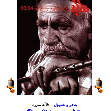
بەحر و شەپۆل
قاڵە مەڕە