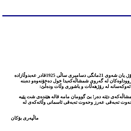
یه‌كه‌م شه‌وی چله‌ی زستان, شه‌وی یه‌لدا, شه‌وی له‌ دایك بوونی میترا, هاوكاته‌ له‌ گه‌ل له‌ دایك بوونی شمشاڵ ژه‌نێكی بێ نازی مه‌زن! رۆژ, یان شه‌وی 21مانگی دسامبری ساڵی 1925قادر عه‌بدوڵازاده‌
وداوه‌كان له‌ گه‌روی شمشاڵه‌كه‌یدا خول ده‌خۆنه‌وه‌و ده‌بنه‌
ئه‌وكه‌سانه‌ له‌ رۆژهه‌ڵات و باشوری وڵات وده‌ڵێ:
اڵه‌كه‌ی دێته‌ ده‌ر! بێ گوومان مامه‌ قاله‌ هێنده‌ی شت پێیه‌
حه‌وت ته‌به‌قی عه‌رز وحه‌وت ته‌به‌قی ئاسمانی وڵاته‌كه‌ی له‌
ماڵپه‌ری بۆكان