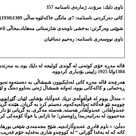
ناوی دایك: مرۆت, ژماره‌ی ناسنامه‌ 357
كاتی ده‌ركردنی ناسنامه‌: 7ی مانگی خاكه‌لێوه‌ ساڵی 1309(1930)
شوێنی وه‌رگرتن: به‌خشی ناوه‌ندی شارستانی مه‌هاباد,محاڵی ئا
ناوی نووسه‌ری ناسنامه‌: ره‌حیم ده‌باغیان
1304واتا 1925 زایینی بۆدیاری كردووه‌.
هه‌رچه‌ند قاله‌ مه‌ڕه‌ كاتی له‌دایكبوون شمشاڵی به‌ ده‌سته‌وه نه‌ب
ڕه‌حمانی و كاكه‌كانی بووه‌. ئه‌وانه‌ شمشاڵ ژه‌نی به‌ناوو ده‌نگ و لێز
« منداڵ بووم له‌ قوڵقوڵه‌ی نزیك عه‌وڵاباد بۆشایی لێیان گێڕابوو
چوومه‌ نێو قه‌ڵاغه‌ ته‌پاڵه‌یه‌كه‌وه‌, ده‌ستم كرد به‌ گریان, هێنده‌
عه‌بدوڵقادر, عه‌بدوڵقادر هه‌سته‌, هه‌سته‌ مه‌گری, به‌ گریانی تۆ دار
مه‌حموود له‌ به‌رانبه‌رمدا ڕاوه‌ستن! جا نازانم, یا خوڵا كۆمه‌كی كر
كاته‌ كه له‌ به‌غدا گۆرانی “ له‌ كووچه‌و شاری به‌غدایه‌ خۆم غه‌ریب 