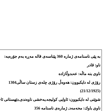
به‌ پێی ناسنامه‌ی ژماره‌ 360 پێناسه‌ی قاله‌ مه‌ڕه‌ به‌م جۆره‌یه‌:
ناو: قادر
ناوی بنه‌ ماڵه‌: عه‌بدوڵازاده‌
رۆژی له‌ دایكبوون: هه‌وه‌ڵ رۆژی چله‌ی زستان ساڵی1304
(21/12/1925)
شوێنی له‌ دایكبوون: ئاوایی كولیجه‌,به‌خشی ناوه‌ندی,دێهستانی ئ
ناوی باوك: محه‌مه‌د, ژماره‌ی ناسنامه‌ 356