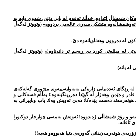
ه‌كان شمشاڵ لێداوه‌, خه‌ڵك ته‌قه‌م له‌ بابی دێنن, شه‌وی وایه به‌
ۆی و ئه‌وشمشاڵه‌وه مێشكی سه‌ری عاله‌می بردووه‌»
(وتووێژ له‌گه‌ڵ
ن له ده‌روون وهه‌ناویانه‌وه‌ دێ.
تی له‌ میلله‌تی كورد بێ ڕه‌حم تر دانه‌ناوه‌!»
(وتووێژ له‌گه‌ڵ
له‌ بانه‌)
ڕێگای ئه‌ده‌بیاتی زاره‌كی نه‌ته‌وایه‌تییه‌وه‌, مێژووی گه‌له‌كه‌ی
ر و هێمن وهه‌ژار له‌ گوێدا ده‌زرینگێنه‌وه‌!! به‌ڵام قسه‌كانی و
 هونه‌رمه‌ند ده‌ست پێده‌كا! ده‌بێ ئه‌ویش وه‌ك باب وباپیرانی به‌
ه‌وادی نیه‌, زانستگاش نه‌چووه‌ و ده‌وره‌ی دوكتورای له‌ هێچ زانستگاێكی ناونه‌ته‌وه‌ی نه‌دیوه‌. به‌ڵام زیاتر له‌ 77ساڵ شه‌و و رۆژ شمشاڵی ژه‌ندووه‌! ئه‌وه‌ش ته‌مه‌نی چوارجار دوكتورا
 تاقانه‌.