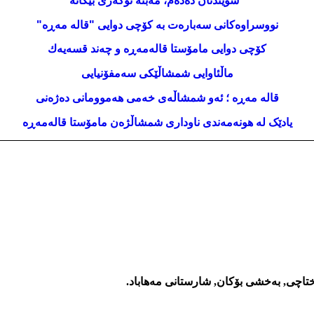
سوێندتان دەدەم، مەبنە نۆكەری بێگانه
نووسراوه‌کانی سه‌باره‌ت به‌ کۆچی دوایی "قاله‌ مه‌ڕه‌"
كۆچی دوایی مامۆستا قاله‌مه‌ڕه‌ و چه‌ند قسه‌یه‌ك
ماڵئاوایی شمشاڵێکی سه‌مفۆنیایی
قاله‌ مه‌ڕه‌ ؛ ئه‌و شمشاڵه‌ی خه‌می
هه‌موومانی ده‌ژه‌نی
یادێک له‌ هونه‌مه‌ندی ناوداری شمشاڵژه‌ن مامۆستا قاله‌مه‌ڕه
اختاچی, به‌خشی بۆكان, شارستانی مه‌هاباد.