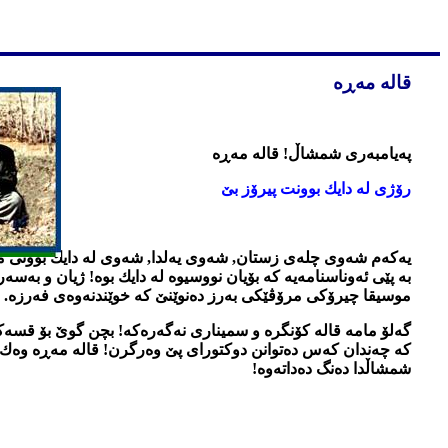
قاله
مه‌ڕه
په‌یامبه‌ری شمشاڵ! قاله‌ مه‌ڕه‌
رۆژی له‌ دایك بوونت پیرۆز بێ
به‌ پێی ئه‌وناسنامه‌یه كه‌ بۆیان نووسیوه‌ له‌ دایك بوه‌! ژیان و ب
موسیقا چیرۆكی مرۆڤێكی به‌رز ده‌نوێنێ كه‌ خوێندنه‌وه‌ی فه‌رزه‌. ما
گه‌لۆ مامه‌ قاله‌ كۆنگره‌ و سمیناری نه‌گه‌ره‌كه! بچن گوێ بۆ قسه‌
كه‌ چه‌ندان كه‌س ده‌توانن دوكتورای پێ وه‌رگرن! قاله‌ مه‌ڕه‌ وه‌ك ز
شمشاڵدا ده‌نگ ده‌داته‌وه‌!