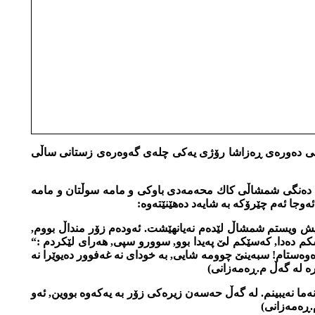
ی خۆی ده‌بێ 1295ی هه‌تاوی 1916 هاتبێته‌ سه‌ر دنیا به‌ڵام سجیل نووسی ده‌وره‌ی ڕه‌زاشا رۆژی یه‌كی چله‌ی گه‌وه‌ره‌ی زستانی ساڵی
ێی له‌ ده‌نگی شمشاڵی كاك محه‌مه‌دی باوكی و مامه‌ سوڵتان و مامه‌
وجا ئه‌م چێرۆكه‌ به‌ شایه‌د ده‌هێنێته‌وه:
منیش ویستم شمشاڵ لێده‌م نه‌یانهێشت. ئه‌وده‌م زۆر منداڵ بووم,
ه‌نیسكم ده‌دا, كه‌سێكم لێ په‌یدا بوو, سوورو سپی, هه‌رای لێكردم :“
‌وه‌ستام! سبه‌ینێ چوومه‌ شایی, به‌ خودای نه‌ غه‌فوور ده‌یوێرا نه‌
ه‌ له گه‌ڵ م.ڕه‌مه‌زانی)
رهان ناوی قاله‌ مه‌ڕه‌ی لێنام! له‌ ماوه‌ی 82 و 83ساڵی ته‌مه‌ندا, ناڕه‌حه‌تی نه‌ما نه‌یبینم. له‌ گه‌ڵ حه‌سه‌ن زیره‌كی زۆر به‌ یه‌كه‌وه بووین, ئه‌و
.ڕه‌مه‌زانی)