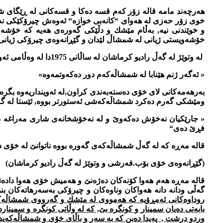
هه‌رچه‌ند مامه‌ قاله‌ زۆر كه‌م قسه‌ ده‌كا و قسه‌كانی له ڕێگای شمش
خوی زۆر حه‌زی له‌ هه‌وای “كانه‌بی خوازه“ ئه‌وه‌ش چیرۆكێكی نه‌ته
خۆشه‌ویستی ژیانی له‌ شمشاڵ لێدان و گێڕانه‌وه‌ی چیرۆكی ژیانی گه‌
له‌ وتوێژ له‌ گه‌ڵ رادیو كرماشان له‌ ساڵانی 1975دا له‌ وه‌ڵامی ئه‌وپرسیاره‌دا كه‌ بۆ ژنت نه‌هێناوه‌ ده‌ڵێ:
« ئه‌گه‌ر ژنم هێنابا له‌ شمشاڵه‌كه‌م دور ده‌كه‌وتمه‌وه‌»
به‌رهه‌مه‌كانی لای خۆی ده‌سته‌به‌ندی كراون,له‌ ئه‌وینداریه‌وه‌ بگره‌
ومێشكی گه‌رم ده‌كرد شمشاڵه‌كه‌شی ئه‌ستورتر بووه‌, ئێستا له‌ گ
« جارێكیان نه‌خۆش ده‌كه‌وێ و له‌ نه‌خۆشخانه‌ی شاری مه‌راغه‌ ده
فڕێ ده‌ی“
قاله‌ مه‌ڕه‌ كه‌ له‌ گه‌ڵ شمشاڵه‌كه‌ی گه‌وره‌ بووه ناتوانێ له‌ خۆ
(گێڕانه‌وه‌ی خۆی بۆب.فه‌رشی و وتوێژ له‌ گه‌ڵ رادیو كرماشان)
قاله‌ مه‌ڕه‌ هه‌م هه‌وا كۆنه‌كان ده‌ژه‌نێ و هه‌میش خۆی هه‌وا داده‌
گه‌ڵی ودانه‌ دانه‌ هه‌واكان وناوه‌كان و چیرۆكی به‌سه‌رهاته‌كان بنو
روداوه‌كانی ئه‌مڕۆیه كه‌ هه‌مووی له‌ مێشك و گه‌رووی شمشاڵه‌كه
بابه‌تی ده‌یان سمینار و كونگره بێ, كه له‌ وڵاتی كونگره‌ و سمین
وردو درشت , په‌یدا ده‌بن كه‌ به‌ سه‌ر و باڵای خۆی و شمشاڵه‌كه‌یدا 