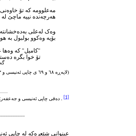
مەعلوومه که تۆ خاوەنی 
هەرچەنده نییه ماچێ له 
وەک لەعلی بەدەخشانته 
بۆیه وەکوو بولبول به هوم
"کامیل" که وەها غەر
تۆ خوا بگره دەستی
گەردیگلان، 1330ی ه
(لاپەڕە ٦٨ و ٦٩ ی چاپی ئەنیسی و ١١٣ ی چاپی جەعفەر)
[1]
. دەقی چاپی ئەنیسی و جەعفەر:
__________
عینوانی شێعرەکە لە چاپی ئەن