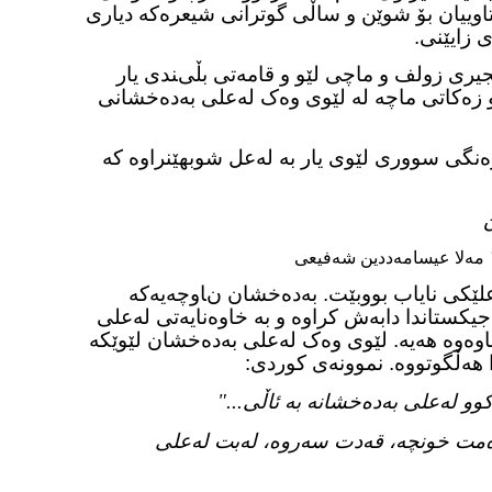
ن و ساڵی ١٣٣٠ی هەتاوییان بۆ شوێن و ساڵی گوترانی شیعرەکە دیاری
یری زولف و ماچی لێو و قامەتی بڵیندی یار
و زەکاتی ماچە لە لێوی وەک لەعلی بەدەخشانی
ەنگی سووری لێوی یار بە لەعل شوبهێنراوە کە
مەلا عیسامەددین شەفیعی
ێکی نایاب بووبێت. بەدەخشان ناوچەیەکە
اجیکستاندا دابەش کراوە و بە خاوەنایەتی لەعلی
اوەوە هەیە. لێوی وەک لەعلی بەدەخشان لێوێکە
 هەڵگوتووە. نموونەی کوردی:
کوو
بەدەخشانە بە ئاڵی..."
لەعلی
مت خونچە، قەدت سەروە، لەبت لەعلی