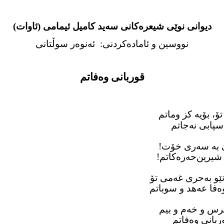
دیوانی نوێی شیعره‌کانی سه‌ید کامیل ئیمامی (ئاوات)
نووسین و ئاماده‌کردنی:
ئه‌نوه‌ر سوڵتانی
قوربانی وەفاتم
، بۆیە کز وماتم
سپابی نەجاتم
ێ بە سەری خۆت!
شیرین‌حەرەکاتم!
نێو بەحری غەمی تۆ
ەفا عەهد و سوباتم
ترس و خەم و بیم
وربانی وەفاتم