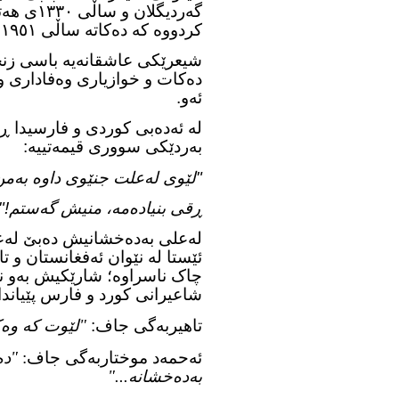
گەردیگلا
کردووە کە دەکاتە ساڵی ١٩٥١ی زایێنی.
شیعرێکی عاشقانەیە باسی زنج
دەکات و خوازیاری وەفاداری 
ئەو.
لە ئەدەبی کوردی و فارسیدا ڕ
بەردێکی سووری قیمەتییە:
"لێوی لەعلت جنێوی داوە بەمن
ڕقی بنیادەمە، منیش گەستم!"
لەعلی بەدەخشانیش دەبێ لەعل
ئێستا لە نێوان ئەفغانستان و ت
چاک ناسراوە؛ شارێکیش بەو ن
شاعیرانی کورد و فارس پێیاندا
تاهیربەگی جاف:
"
لێوت کە وە
ئەحمەد موختاربەگی جاف:
"
دە
بەدەخشانە..."