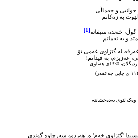
جوانیی و جەماڵی
لێوت به زەکاتم
[1]
گوڵ، خەنده سیفاتە
ێد و به تەماتم
قه له گێژاوی غەمی تۆ
، عەزیزم، بە فیداتم!
ەتاوی
 وەک لێوی بەدەخشانتە
____________________________
یسیدا 'گێژاوی خەم' ە. هەردوو سەرچاوە گوندی