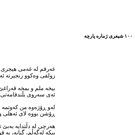
١٠٠
شیعری ژمارە
پارچە
غەرقم لە غەمی هیجری تۆ
زولفی وەکوو زنجیرته ئە
بیخه ملم و بمخه قەراغ
ئەی سەروی بڵندقامەتی 
لەو ڕۆژەوه من کەوتمه 
ڕۆشن بووه لای ئەهلی و
هەرچی له دڵتدایه بەبێ 
بیکه لەگەڵم، گیانه، به ق