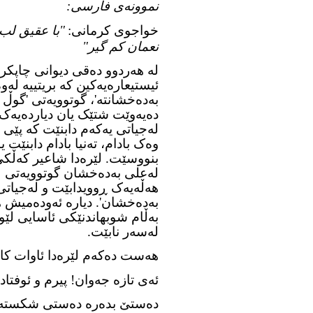
نموونەی فارسی:
خواجوی کرمانی:
"
با عقیق لب
نعمان کم گیر"
لە هەردوو دەقی دیوانی چاپکر
ئیستیعارەیەکین کە بریتییە لە
بەدەخشانتە'، گوتوویەتی 'گوڵ
دەیەوێت شتێک یان دیاردەیەک 
لەجیاتی یەکەم دابنێت کە پێی 
وەک بادام، تەنیا بادام دابنێت
بنووسێت. لێرەدا شاعیر کەڵکی
لەعلی بەدەخشان گوتوویەتی لێ
هەڵەیەک ڕوویدابێت و لەجیاتی
بەدەخشان'. دیارە ئەودەمیش ه
بەڵام شوبهاندنێکی ئاسایی لێ
لەسەر نابێت.
هەست دەکەم لێرەدا ئاوات کا
ئەی تازە جەوان! پیرم و ئوفت
دەستێ بدەرە دەستی شکستەم