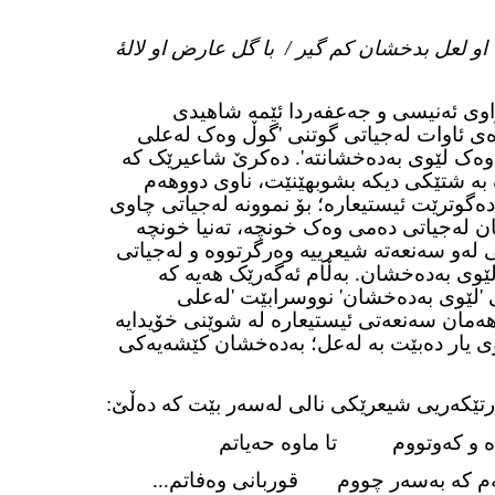
 او لعل
کم گیر / با گل عارض او لالهٔ
بدخشان
اوی ئەنیسی و جەعفەردا ئێمە شاهیدی
وەی ئاوات لەجیاتی گوتنی 'گوڵ وەک لەعلی
 وەک لێوی بەدەخشانتە'. دەکرێ شاعیرێک کە
بە شتێکی دیکە بشوبهێنێت، ناوی دووهەم
دەگوترێت ئیستیعارە؛ بۆ نموونە لەجیاتی چاوی
 یان لەجیاتی دەمی وەک خونچە، تەنیا خونچە
 لەو سەنعەتە شیعرییە وەرگرتووە و لەجیاتی
وی بەدەخشان. بەڵام ئەگەرێک هەیە کە
 'لێوی بەدەخشان' نووسرابێت 'لەعلی
ەمان سەنعەتی ئیستیعارە لە شوێنی خۆیدایە
وی یار دەبێت بە لەعل؛ بەدەخشان کێشەیەکی
رتێکەریی شیعرێکی نالی لەسەر بێت کە دەڵێ:
ادە و کەوتووم تا ماوە حەیاتم
 کە بەسەر چووم قوربانی وەفاتم...